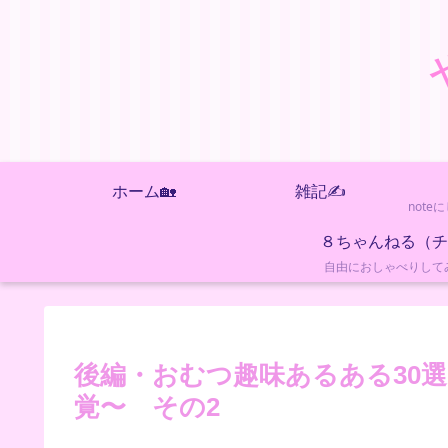
ホーム🏡
雑記✍️
自由におしゃべりして
後編・おむつ趣味あるある30
覚〜 その2