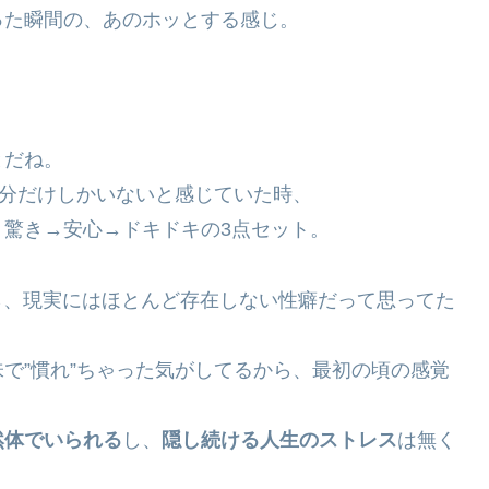
った瞬間の、あのホッとする感じ。
とだね。
自分だけしかいないと感じていた時、
驚き→安心→ドキドキの3点セット。
🧸
🍼
ら、現実にはほとんど存在しない性癖だって思ってた
で”慣れ”ちゃった気がしてるから、最初の頃の感覚
然体でいられる
し、
隠し続ける人生のストレス
は無く