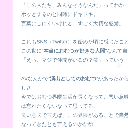
「この人たち、みんなそうなんだ」ってわか
ホッとするのと同時にドキドキ。
言葉にしにくいけれど、すごく大切な感覚。
これもSNS（Twitter）を始めた頃に感じたこ
この世に”
本当におむつが好きな人間
”なんて
「えっ、マジで仲間がいるの？笑」っていう、
AVなんかで”
演出としてのおむつ
”があったか
しさ。
今ではおむつ界隈生活が長くなって、悪い意味
は忘れたくないなって思ってる。
🧸
良い意味で言えば、この界隈があることで
自
なってきたとも言えるのかな😊