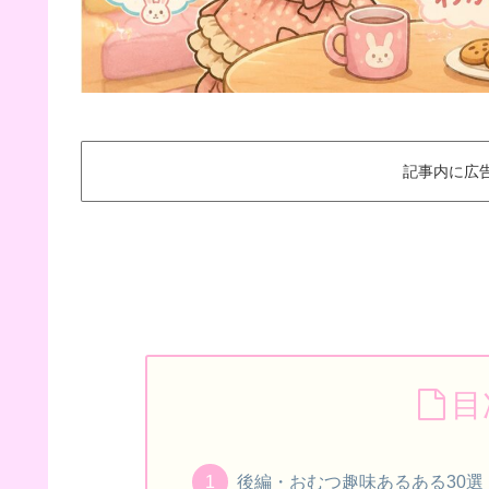
記事内に広
目
後編・おむつ趣味あるある30選