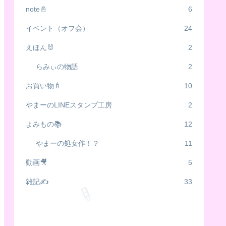
🍼
note📓
6
イベント（オフ会）
24
えほん🐰
2
らみぃの物語
2
お買い物🍼
10
やまーのLINEスタンプ工房
2
よみもの📚
12
やまーの処女作！？
11
動画🎥
5
雑記✍️
33