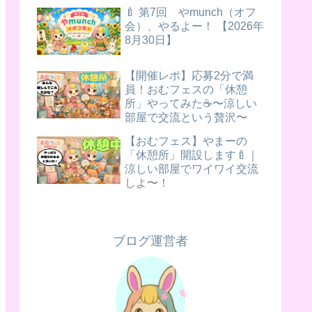
🍼 第7回 やmunch（オフ
会）、やるよー！ 【2026年
8月30日】
【開催レポ】応募2分で満
員！おむフェスの「休憩
所」やってみた☕️〜涼しい
部屋で交流という贅沢〜
【おむフェス】やまーの
「休憩所」開設します🍼｜
涼しい部屋でワイワイ交流
しよ〜！
ブログ運営者