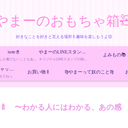
やまーのおもちゃ箱
好きなことを好きと言える場所🍼趣味を楽しもうよ😌
note📓
やまーのLINEスタンプ工房
よみもの📚
noteにしか書けないこともあるので、ちょっとエッチなカテゴリー
オリジナルLINEスタンプの制作・販売記録をまとめたカテゴリーです。新作情報や制作の裏話も更新しています。
８ちゃんねる（チャット）
お買い物🍼
♍️やまーって奴のこと♍️
みてねっ
選🍼 〜わかる人にはわかる、あの感