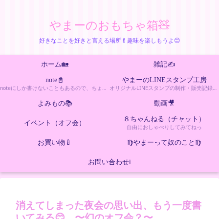
やまーのおもちゃ箱🧸
好きなことを好きと言える場所🍼趣味を楽しもうよ😌
ホーム🏡
雑記✍️
note📓
やまーのLINEスタンプ工房
noteにしか書けないこともあるので、ちょっとエッチなカテゴリー
オリジナルLINEスタンプの制作・販売記録をまとめたカテゴリーです。新作情報や制作の裏話も更新しています。
よみもの📚
動画🎥
８ちゃんねる（チャット）
イベント（オフ会）
自由におしゃべりしてみてねっ
お買い物🍼
♍️やまーって奴のこと♍️
お問い合わせℹ️
消えてしまった夜会の思い出、もう一度書
いてみる😊 〜幻のオフ会？〜