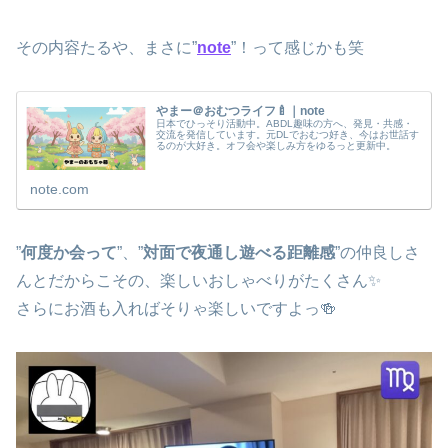
その内容たるや、まさに”
note
”！って感じかも笑
やまー＠おむつライフ🍼｜note
日本でひっそり活動中。ABDL趣味の方へ、発見・共感・
交流を発信しています。元DLでおむつ好き、今はお世話す
るのが大好き。オフ会や楽しみ方をゆるっと更新中。
note.com
”
何度か会って
”、”
対面で夜通し遊べる距離感
”の仲良しさ
んとだからこその、楽しいおしゃべりがたくさん✨
さらにお酒も入ればそりゃ楽しいですよっ🍻