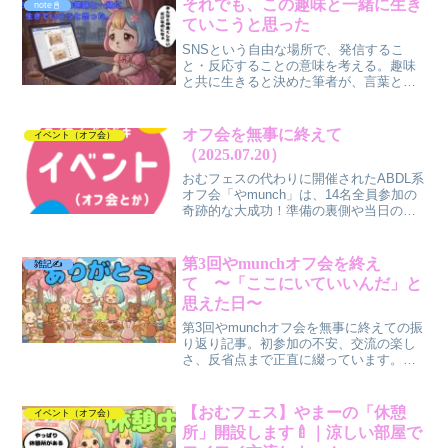
それでも、この趣味と一緒に生き
note📓
ていこうと思った
SNSという自由な場所で、発信するこ
と・反応することの意味を考える。趣味
と共に生きると決めた筆者が、言葉と向
き合う姿勢を正直に書いた思考記事。
オフ会を無事に終えて
イベント（オフ会）
（2025.07.20）
おむフェスの代わりに開催されたABDL系
オフ会「やmunch」は、14名全員参加の
奇跡的な大成功！準備の裏側や当日の雰
囲気、参加者への想い、そして次回開催
への展望まで、やまーの情熱が詰まった
リアルレポート。
第3回やmunchオフ会を終え
雑記✍️
て 〜「ここにいていいんだ」と
思えた日〜
第3回やmunchオフ会を無事に終えての振
り返り記事。初参加の不安、交流の楽し
さ、反省点まで正直に綴っています。安
心できる居場所を探している方へ。
【おむフェス】やまーの「休憩
イベント（オフ会）
所」開設します🍼｜涼しい部屋で