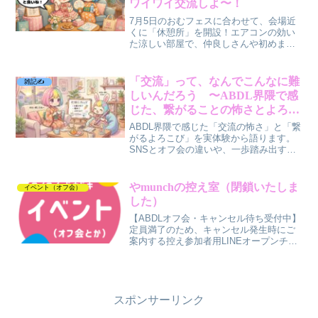
ワイワイ交流しよ〜！
7月5日のおむフェスに合わせて、会場近
くに「休憩所」を開設！エアコンの効い
た涼しい部屋で、仲良しさんや初めまし
ての人とワイワイ交流できます。定員10
名・料金1,000円・出入り自由。募集は7
月3日19時から、やまーのXのDMにて先
「交流」って、なんでこんなに難
雑記✍️
着順で受付します😊
しいんだろう 〜ABDL界隈で感
じた、繋がることの怖さとよろこ
び〜
ABDL界隈で感じた「交流の怖さ」と「繋
がるよろこび」を実体験から語ります。
SNSとオフ会の違いや、一歩踏み出す不
安との向き合い方をやさしくまとめまし
た。
やmunchの控え室（閉鎖いたしま
イベント（オフ会）
した）
【ABDLオフ会・キャンセル待ち受付中】
定員満了のため、キャンセル発生時にご
案内する控え参加者用LINEオープンチャ
ットを開設しました。参加希望の方はお
早めにどうぞ🍼
スポンサーリンク