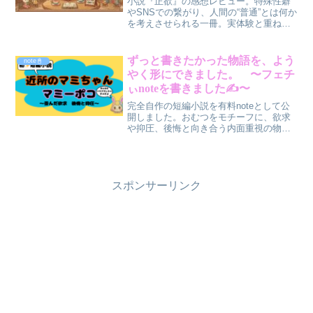
小説『正欲』の感想レビュー。特殊性癖
やSNSでの繋がり、人間の“普通”とは何か
を考えさせられる一冊。実体験と重ねな
がら感じたリアルな想いを綴ります。
ずっと書きたかった物語を、よう
note📓
やく形にできました。 〜フェチ
ぃnoteを書きました✍️〜
完全自作の短編小説を有料noteとして公
開しました。おむつをモチーフに、欲求
や抑圧、後悔と向き合う内面重視の物
語。ニッチな題材が好きな方へ。
スポンサーリンク