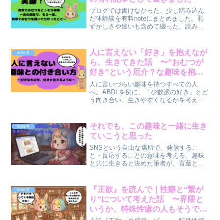
ブログでは書けなかった、少し踏み込ん
だ体験談を有料noteにまとめました。恥
ずかしさや迷いも含めて綴った、読み応
えのある内容です。無理せず、読めそう
な方だけどうぞ。
人に言えない「好き」を抱えなが
note📓
ら、生きてきた話 〜”おむつが
好き”という厄介？な趣味を抱え
て〜
人に言いづらい趣味を持つすべての人
へ。ABDLを例に、「少数派の好き」とど
う向き合い、生きやすくなるかを考えま
す。SNSの活用や居場所づくりのヒント
も紹介。
それでも、この趣味と一緒に生き
note📓
ていこうと思った
SNSという自由な場所で、発信するこ
と・反応することの意味を考える。趣味
と共に生きると決めた筆者が、言葉と向
き合う姿勢を正直に書いた思考記事。
『正欲』を読んで｜性癖と“繋が
note📓
り”について考えた話 〜界隈と
いうか、特殊性癖の人もそうでな
い人も読んだ方がいい本の紹介〜