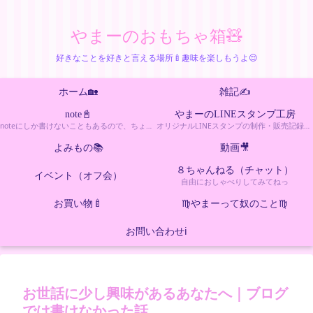
やまーのおもちゃ箱🧸
好きなことを好きと言える場所🍼趣味を楽しもうよ😌
ホーム🏡
雑記✍️
note📓
やまーのLINEスタンプ工房
noteにしか書けないこともあるので、ちょっとエッチなカテゴリー
オリジナルLINEスタンプの制作・販売記録をまとめたカテゴリーです。新作情報や制作の裏話も更新しています。
よみもの📚
動画🎥
８ちゃんねる（チャット）
イベント（オフ会）
自由におしゃべりしてみてねっ
お買い物🍼
♍️やまーって奴のこと♍️
お問い合わせℹ️
お世話に少し興味があるあなたへ｜ブログ
では書けなかった話