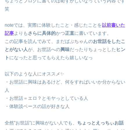
ちょっとブログに書くのは恥ずかしいなっていう内容です
笑
noteでは、実際に体験したこと・感じたことを
以前書いた
記事
よりも
さらに具体的
かつ
正直
に書いています。
この記事を読んでみて、まだばぶちゃんの
お世話をしたこ
とがない人
が、お世話への
興味
だったりちょっとした
ヒン
ト
になったと思ってもらえたら嬉しいなっ
以下のような人にオススメ✨
・お世話に興味はあるけど、何をすればいいか分からない
人
・お世話＝エロ？とモヤっとしている人
・体験談ベースの話が好きな人
全然”お世話”に興味がない人でも、
ちょっとえっちぃお話