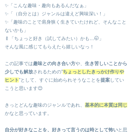
✨「こんな趣味・趣向もあるんだなぁ」
✨「（自分とは）ジャンルは違えど興味深い！」
✨「趣味のことで肩身狭く生きていたけれど、そんなこと
ないかも」
🍼「ちょっと好き（試してみたい）かも…🤭」
そんな風に感じてもらえたら嬉しいなっ！
この記事では
趣味との向き合い方
や、
生き苦しいことから
少しでも解放
されるための”
ちょっとしたきっかけ作りや
ヒント
”として、すぐに始められそうなことを
提案
してい
こうと思います😊
きっとどんな趣味のジャンルであれ、
基本的に本質は同じ
かなと思っています。
自分が好きなことを、好きって言うのは時として怖い
と思