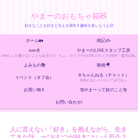
やまーのおもちゃ箱🧸
好きなことを好きと言える場所🍼趣味を楽しもうよ😌
ホーム🏡
雑記✍️
note📓
やまーのLINEスタンプ工房
noteにしか書けないこともあるので、ちょっとエッチなカテゴリー
オリジナルLINEスタンプの制作・販売記
よみもの📚
動画🎥
８ちゃんねる（チャット）
イベント（オフ会）
自由におしゃべりしてみてねっ
お買い物🍼
♍️やまーって奴のこと♍️
お問い合わせℹ️
人に言えない「好き」を抱えながら、生き
てきた話 〜”おむつが好き”という厄介？