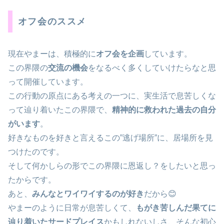
オフ会のススメ
現在やまーは、積極的に
オフ会を企画
しています。
この界隈の
交流の機会
をなるべく多くしていけたらなと思
って開催しています。
この行動の原点にある考えの一つに、実生活で息苦しくな
って辿り着いたこの界隈で、
精神的に救われた過去の自分
がいます
。
好きなものを好きと言えるこの”逃げ場所”に、居場所を見
つけたのです。
そして何かしらの形でこの界隈に恩返し？をしたいと思っ
たからです。
あと、
みんなとワイワイするのが好き
だから😊
やまーのように日常が息苦しくて、
もがき苦しんだ果てに
辿り着いたサードプレイス
かもしれないしさ、そんな初心