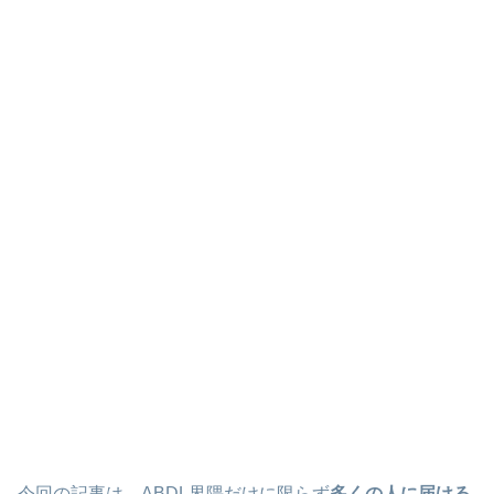
🧸
今回の記事は、ABDL界隈だけに限らず
多くの人に届ける