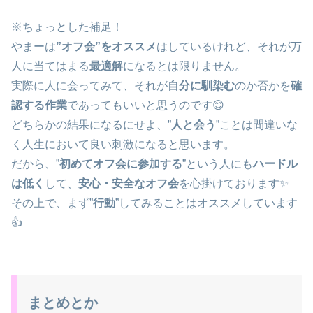
※ちょっとした補足！
やまーは
”オフ会”をオススメ
はしているけれど、それが万
人に当てはまる
最適解
になるとは限りません。
実際に人に会ってみて、それが
自分に馴染む
のか否かを
確
認する作業
であってもいいと思うのです😊
どちらかの結果になるにせよ、”
人と会う
”ことは間違いな
く人生において良い刺激になると思います。
だから、”
初めてオフ会に参加する
”という人にも
ハードル
は低く
して、
安心・安全なオフ会
を心掛けております✨
🧸
その上で、まず”
行動
”してみることはオススメしています
👍
まとめとか