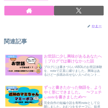
やまー
関連記事
お世話に少し興味があるあなたへ
note📓
｜ブログでは書けなかった話
ブログには書きづらいABDLのお世話体験
を、noteで正直に綴りました。興味はあ
るけど一歩踏み出せない人へのヒントも
含んでいます。
ずっと書きたかった物語を、よう
note📓
やく形にできました。 〜フェチ
ぃnoteを書きました✍️〜
完全自作の短編小説を有料noteとして公
開しました。おむつをモチーフに、欲求