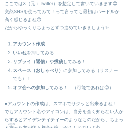
ここではX（元：Twitter）を想定して書いていきます😊
突然SNSを使ってみて！って言っても最初はハードルが
高く感じるよね😣
だからゆっくりちょっとずつ進めていきましょう✨
アカウント作成
いいね
を押してみる
リプライ（返信）
や
投稿
してみる！
スペース（おしゃべり）
に参加してみる（リスナー
でも）！
オフ会への参加
してみる！！（可能であれば😊）
●アカウントの作成は、スマホでサクッと出来るよね！
でもアカウント名やアイコンは、自分を全く知らない人か
らすると
アイデンティティー
のようなものだから、ちょっ
こだわ
と
拘
った方が後々都合が良いかもしれないよ👍