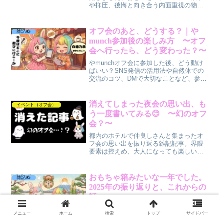
や抑圧、後悔と向き合う内面重視の物
語。ニッチな題材が好きな方へ。
オフ会のあと、どうする？｜や
雑記✍️
munch参加後の楽しみ方 〜オフ
会へ行ったら、どう変わった？〜
やmunchオフ会に参加した後、どう動け
ばいい？SNS発信の活用法や自然体での
交流のコツ、DMで大切なことなど、参加
後の楽しみ方と心構えをまとめました。
消えてしまった夜会の思い出、も
イベント（オフ会）
う一度書いてみる😊 〜幻のオフ
会？〜
都内のホテルで仲良しさんと集まったオ
フ会の思い出を振り返る雑記記事。界隈
要素は控えめ、大人になっても楽しい時
間や行動することの大切さについて書い
ています。
おもちゃ箱みたいな一年でした。
雑記✍️
2025年の振り返りと、これからの
話
2025年はこのブログが始まった大切な一
メニュー
ホーム
検索
トップ
サイドバー
年。ABDLブログ運営、オフ会「や