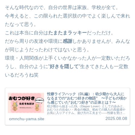
そんな時代なので、自分の世界は家族、学校が全て。
今考えると、この限られた選択肢の中でよく楽しんで来れ
たなって思う。
これは本当に自分は
たまたまラッキー
だっただけ。
だから周りの友達や環境に
感謝
しかありませんが、みんな
が同じようだったわけではないと思う。
環境・人間関係が上手くいかなかった人が一定数いただろ
うし、自分のように”
好きを隠して
”生きてきた人も一定数
いるだろうね笑
性癖ライフハック（DL編）：幼少期から大人に
なるまでの“おむつ好きの物語” 〜子どもの頃か
ら感じていた“おむつ好き”の正体とは？〜
幼少期から始まったDL（Diaper Lover）としての歩みと、
おむつとの出会い・再会の物語。初めての購入の高揚感や
お気に入りアイテム、遊び方の工夫まで――性癖を受け入
れ、自分らしく楽しむためのリアルな体験記。
2025.08.08
omnchu-yama.site