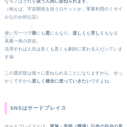
なモノはそれを
扱う人間に委ねられます
。
🍼
（例えば、宇宙開発を担うロケットか、軍事利用のミサイ
ルなのか的な話）
使い方一つで
善
にも
悪
にもなり、
楽しく
も
苦しく
もなる
ひょうり
表裏
一体の存在。
活用すれば人生は良くも悪くも劇的に変わる人だっていま
す😬
この選択肢は個々に委ねられることになりますから、せっ
かくですから
楽しく健全に使っていきたい
ですよね。
SNSはサードプレイス
サードプレイスとは…
家族・学校（職場）以外の自分の居