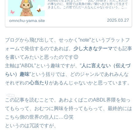
X(SNS)で生まれました✨ 「おむつが好き」ただこれだけ
の事なのに、世間では肩身の狭い”癖(へき)”を持って生きて
きました。この世でただ一人なんじゃないかという、この
変わった趣向を拗らせて辿り着いたのがTwitter(現：エック
ス)でした…
2025.03.27
omnchu-yama.site
ブログから飛び出して、せっかく”note”というプラットフ
ォームで発信するのであれば、
少し大きなテーマ
でも記事
を書いてみたいと思ったのです😊
主軸は”ABDL”という趣味ですが、”
人に言えない（伝えづ
らい）趣味
”という括りでは、どのジャンルであれみんな
それぞれの
心当たり
があるんじゃないかと思っています。
この記事を読むことで、あわよくばこのABDL界隈を知っ
てもらって、おむつに興味を持ってもらって、最終的には
こちら側の世界の住人に…😏笑
というのは冗談ですが、