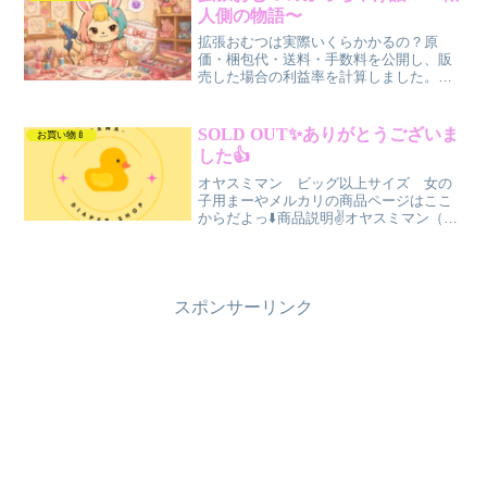
人側の物語〜
拡張おむつは実際いくらかかるの？原
価・梱包代・送料・手数料を公開し、販
売した場合の利益率を計算しました。グ
ルーガンでの制作方法や販売の裏側を知
りたい方におすすめ！？の記事です！
SOLD OUT✨ありがとうございま
お買い物🍼
した👍
オヤスミマン ビッグ以上サイズ 女の
子用まーやメルカリの商品ページはここ
からだよっ⬇️商品説明✌️オヤスミマン（ビ
ッグ以上サイズ女の子用）を大人用に拡
張したおむつです✨【２枚入り】で700円
です！(送料無料)デザインは下記の画像に
ある通りの...
スポンサーリンク