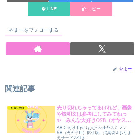
LINE
コピー
やまーをフォローする
やまー
関連記事
売り切れちゃってるけれど、画像
お買い物🍼
や説明文は参考にしてみてねっ
✨ みんな大好きOSB（オヤスミ
マンスーパービッグ）男の子用
ABDL向け手作りおむつ♪オヤスミマン
SB（男の子用）拡張版。消臭袋＆おなま
えサービス付き！