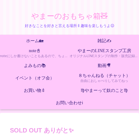
やまーのおもちゃ箱🧸
好きなことを好きと言える場所🍼趣味を楽しもうよ😌
ホーム🏡
雑記✍️
note📓
やまーのLINEスタンプ工房
noteにしか書けないこともあるので、ちょっとエッチなカテゴリー
オリジナルLINEスタンプの制作・販売記録をまとめたカテゴリーです。新作情報や制作の裏話も更新しています。
よみもの📚
動画🎥
８ちゃんねる（チャット）
イベント（オフ会）
自由におしゃべりしてみてねっ
お買い物🍼
♍️やまーって奴のこと♍️
お問い合わせℹ️
SOLD OUT ありがと✨