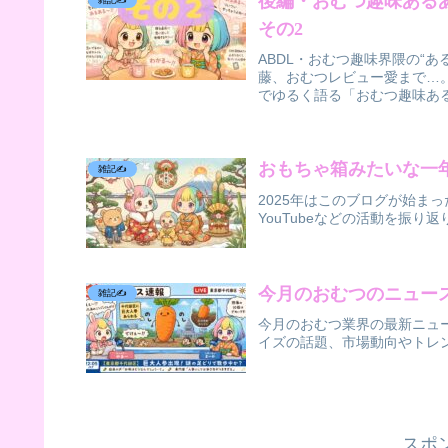
後編・おむつ趣味ある
雑記✍️
その2
ABDL・おむつ趣味界隈の“
藤、おむつレビュー愛まで…
でゆるく語る「おむつ趣味ある
おもちゃ箱みたいな一年
雑記✍️
2025年はこのブログが始まっ
YouTubeなどの活動を振
今月のおむつのニュース
雑記✍️
今月のおむつ業界の最新ニュ
イズの話題、市場動向やトレ
スポ