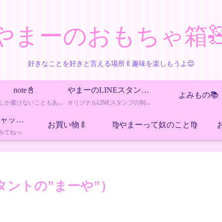
やまーのおもちゃ箱
好きなことを好きと言える場所🍼趣味を楽しもうよ😌
note📓
やまーのLINEスタンプ工房
よみもの📚
noteにしか書けないこともあるので、ちょっとエッチなカテゴリー
オリジナルLINEスタンプの制作・販売記録をまとめたカテゴリーです。新作情報や制作の裏話も更新しています。
８ちゃんねる（チャット）
お買い物🍼
♍️やまーって奴のこと♍️
みてねっ
タントの”まーや”）