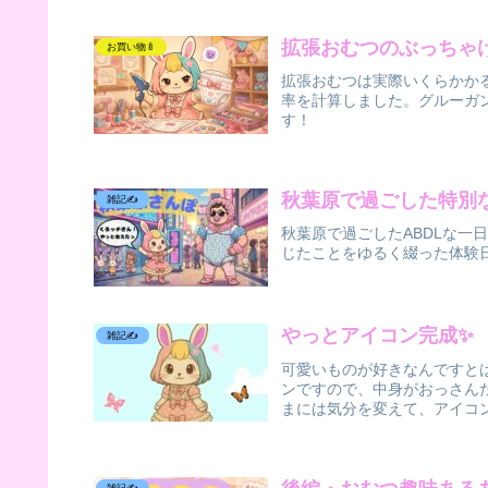
拡張おむつのぶっちゃ
お買い物🍼
拡張おむつは実際いくらかか
率を計算しました。グルーガ
す！
秋葉原で過ごした特別
雑記✍️
秋葉原で過ごしたABDLな
じたことをゆるく綴った体験
やっとアイコン完成✨
雑記✍️
可愛いものが好きなんですと
ンですので、中身がおっさん
まには気分を変えて、アイコン