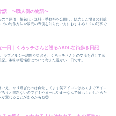
け話 〜職人側の物語〜
るの？原価・梱包代・送料・手数料を公開し、販売した場合の利益
ンでの制作方法や販売の裏側を知りたい方におすすめ！？の記事で
な一日｜くろッチさんと巡るABDLな街歩き日記
一日。ラブメルシー訪問や街歩き、くろッチさんとの交流を通して感
日記。趣味や居場所について考えた温かい一日です。
はいえ、やり過ぎたのは自覚してます笑アイコンはあくまでアイコ
だろうと問題ないのです！やまーはやまーなんで😁もしかしたらた
が変わることがあるかもね😊