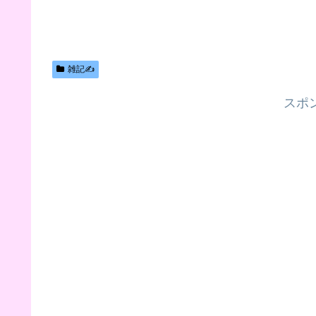
雑記✍️
スポ