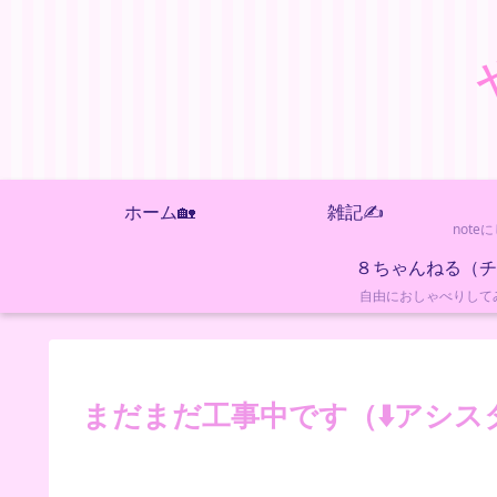
ホーム🏡
雑記✍️
自由におしゃべりして
まだまだ工事中です（⬇️アシス