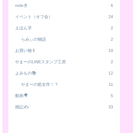
note📓
6
イベント（オフ会）
24
えほん🐰
2
らみぃの物語
2
お買い物🍼
10
やまーのLINEスタンプ工房
2
よみもの📚
12
やまーの処女作！？
11
動画🎥
5
雑記✍️
33