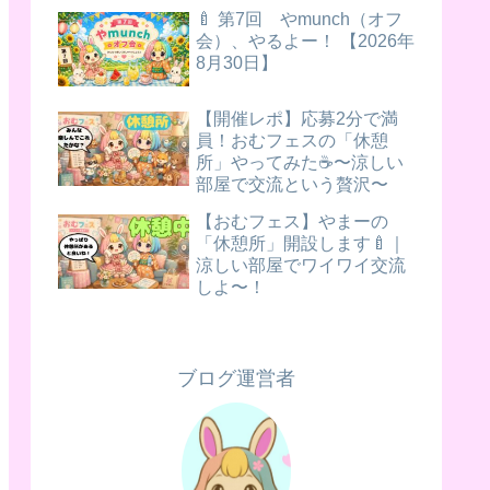
🍼 第7回 やmunch（オフ
会）、やるよー！ 【2026年
8月30日】
【開催レポ】応募2分で満
員！おむフェスの「休憩
所」やってみた☕️〜涼しい
部屋で交流という贅沢〜
【おむフェス】やまーの
「休憩所」開設します🍼｜
涼しい部屋でワイワイ交流
しよ〜！
ブログ運営者