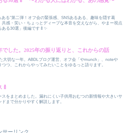
ある30選🍼 〜わかる人にはわかる、あの感覚〜
あるある”第二弾！オフ会の緊張感、SNSあるある、趣味を隠す葛
。共感・笑い・ちょっとディープな本音を交えながら、やまー視点
ある30選」後編です🍼✨
でした。2025年の振り返りと、これからの話
た大切な一年。ABDLブログ運営、オフ会「やmunch」、noteや
り返りつつ、これからやってみたいことをゆるっと語ります。
🍼
ースをまとめました。漏れにくい子供用おむつの新情報や大きいサ
ンドまで分かりやすく解説します。
ンサーリンク